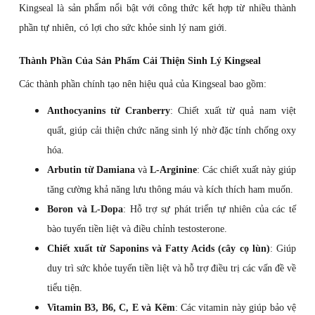
Kingseal là sản phẩm nổi bật với công thức kết hợp từ nhiều thành
phần tự nhiên, có lợi cho sức khỏe sinh lý nam giới.
Thành Phần Của Sản Phẩm Cải Thiện Sinh Lý Kingseal
Các thành phần chính tạo nên hiệu quả của Kingseal bao gồm:
Anthocyanins từ Cranberry
: Chiết xuất từ quả nam việt
quất, giúp cải thiện chức năng sinh lý nhờ đặc tính chống oxy
hóa.
Arbutin từ Damiana
và
L-Arginine
: Các chiết xuất này giúp
tăng cường khả năng lưu thông máu và kích thích ham muốn.
Boron và L-Dopa
: Hỗ trợ sự phát triển tự nhiên của các tế
bào tuyến tiền liệt và điều chỉnh testosterone.
Chiết xuất từ Saponins và Fatty Acids (cây cọ lùn)
: Giúp
duy trì sức khỏe tuyến tiền liệt và hỗ trợ điều trị các vấn đề về
tiểu tiện.
Vitamin B3, B6, C, E và Kẽm
: Các vitamin này giúp bảo vệ