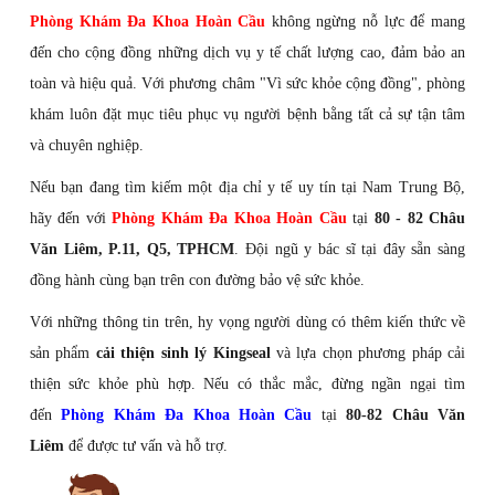
Phòng Khám Đa Khoa Hoàn Cầu
không ngừng nỗ lực để mang
đến cho cộng đồng những dịch vụ y tế chất lượng cao, đảm bảo an
toàn và hiệu quả. Với phương châm "Vì sức khỏe cộng đồng", phòng
khám luôn đặt mục tiêu phục vụ người bệnh bằng tất cả sự tận tâm
và chuyên nghiệp.
Nếu bạn đang tìm kiếm một địa chỉ y tế uy tín tại Nam Trung Bộ,
hãy đến với
Phòng Khám Đa Khoa Hoàn Cầu
tại
80 - 82 Châu
Văn Liêm, P.11, Q5, TPHCM
. Đội ngũ y bác sĩ tại đây sẵn sàng
đồng hành cùng bạn trên con đường bảo vệ sức khỏe.
Với những thông tin trên, hy vọng người dùng có thêm kiến thức về
sản phẩm
cải thiện sinh lý Kingseal
và lựa chọn phương pháp cải
thiện sức khỏe phù hợp. Nếu có thắc mắc, đừng ngần ngại tìm
đến
Phòng Khám Đa Khoa Hoàn Cầu
tại
80-82 Châu Văn
Liêm
để được tư vấn và hỗ trợ.