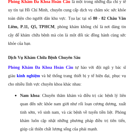
Phòng Khám Đa Khoa Hoàn Cầu
là một trong những địa chỉ y tế
uy tín tại Hồ Chí Minh, chuyên cung cấp dịch vụ chăm sóc sức khỏe
toàn diện cho người dân khu vực. Tọa lạc tại số
80 - 82 Châu Văn
Liêm, P.11, Q5, TPHCM
, phòng khám không chỉ là nơi đáng tin
cậy để khám chữa bệnh mà còn là một đối tác đồng hành cùng sức
khỏe của bạn.
Dịch Vụ Khám Chữa Bệnh Chuyên Sâu
Phòng Khám Đa Khoa Hoàn Cầu
tự hào với đội ngũ y bác sĩ
giàu
kinh nghiệm
và hệ thống trang thiết bị y tế hiện đại, phục vụ
cho nhiều lĩnh vực chuyên khoa khác nhau:
Nam khoa
: Chuyên thăm khám và điều trị các bệnh lý liên
quan đến sức khỏe nam giới như rối loạn cương dương, xuất
tinh sớm, vô sinh nam, và các bệnh về tuyến tiền liệt. Phòng
khám luôn cập nhật những phương pháp điều trị tiên tiến,
giúp cải thiện chất lượng sống của phái mạnh.