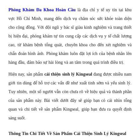
Phòng Khám Đa Khoa Hoàn Cầu
là địa chỉ y tế uy tín tại khu
vực Hồ Chí Minh, mang đến dịch vụ chăm sóc sức khỏe toàn diện
cho cộng đồng. Với đội ngũ y bác sĩ giàu kinh nghiệm và trang thiết
bị hiện đại, phòng khám tự tin cung cấp các dịch vụ y tế chất lượng
cao, từ khám bệnh tổng quát, chuyên khoa cho đến xét nghiệm và
chẩn đoán hình ảnh. Phòng khám luôn đặt lợi ích của bệnh nhân lên
hàng đầu, đảm bảo sự hài lòng và an tâm trong quá trình điều trị.
Hiện nay, sản phẩm
cải thiện sinh lý Kingseal
đang được nhiều nam
giới tin dùng để hỗ trợ các vấn đề như xuất tinh sớm và yếu sinh lý.
Tuy nhiên, một số người vẫn còn chưa rõ về hiệu quả và thành phần
của sản phẩm này. Bài viết dưới đây sẽ giúp bạn có cái nhìn tổng
quan và chi tiết về sản phẩm Kingseal, giúp bạn đưa ra quyết định
sáng suốt.
Thông Tin Chi Tiết Về Sản Phẩm Cải Thiện Sinh Lý Kingseal