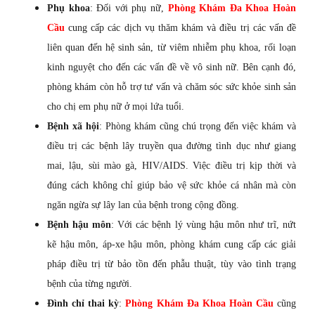
Phụ khoa
: Đối với phụ nữ,
Phòng Khám Đa Khoa Hoàn
Cầu
cung cấp các dịch vụ thăm khám và điều trị các vấn đề
liên quan đến hệ sinh sản, từ viêm nhiễm phụ khoa, rối loạn
kinh nguyệt cho đến các vấn đề về vô sinh nữ. Bên cạnh đó,
phòng khám còn hỗ trợ tư vấn và chăm sóc sức khỏe sinh sản
cho chị em phụ nữ ở mọi lứa tuổi.
Bệnh xã hội
: Phòng khám cũng chú trọng đến việc khám và
điều trị các bệnh lây truyền qua đường tình dục như giang
mai, lậu, sùi mào gà, HIV/AIDS. Việc điều trị kịp thời và
đúng cách không chỉ giúp bảo vệ sức khỏe cá nhân mà còn
ngăn ngừa sự lây lan của bệnh trong cộng đồng.
Bệnh hậu môn
: Với các bệnh lý vùng hậu môn như trĩ, nứt
kẽ hậu môn, áp-xe hậu môn, phòng khám cung cấp các giải
pháp điều trị từ bảo tồn đến phẫu thuật, tùy vào tình trạng
bệnh của từng người.
Đình chỉ thai kỳ
:
Phòng Khám Đa Khoa Hoàn Cầu
cũng