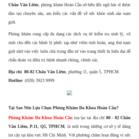
Châu Văn Liêm
, phòng khám Hoàn Cầu sở hữu đội ngũ bác sĩ được
đào tạo chuyên sâu, am hiểu các vấn đề về sức khỏe sinh sản nam
giới.
Phòng khám cung cấp đa dạng các dịch vụ từ kiểm tra sinh lý, vô
sinh cho đến các bệnh lý phức tạp như viêm tinh hoàn, ung thư nam
giới nhờ vào việc luôn chú trọng đầu tư vào trang thiết bị hiện đại để
chẩn đoán và điều trị bệnh nhanh chóng, chính xác.
Địa chỉ
:
80-82 Châu Văn Liêm
, phường 11, quận 5, TPHCM.
Hotline
: (028) 3923 9999.
Tại Sao Nên Lựa Chọn Phòng Khám Đa Khoa Hoàn Cầu?
Phòng Khám Đa Khoa Hoàn Cầu
tọa lạc tại địa chỉ
80 - 82 Châu
Văn Liêm, P.11, Q5, TPHCM
, là một trong những cơ sở y tế đáng
tin cậy tại khu vực Hồ Chí Minh. Với phương châm hoạt động vì sức