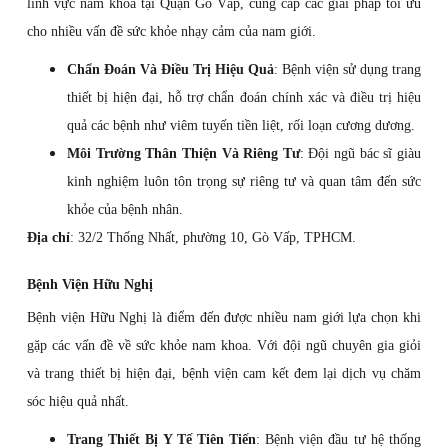
lĩnh vực nam khoa tại Quận Gò Vấp, cung cấp các giải pháp tối ưu
cho nhiều vấn đề sức khỏe nhạy cảm của nam giới.
Chẩn Đoán Và Điều Trị Hiệu Quả
: Bệnh viện sử dụng trang
thiết bị hiện đại, hỗ trợ chẩn đoán chính xác và điều trị hiệu
quả các bệnh như viêm tuyến tiền liệt, rối loạn cương dương.
Môi Trường Thân Thiện Và Riêng Tư
: Đội ngũ bác sĩ giàu
kinh nghiệm luôn tôn trọng sự riêng tư và quan tâm đến sức
khỏe của bệnh nhân.
Địa chỉ
: 32/2 Thống Nhất, phường 10, Gò Vấp, TPHCM.
Bệnh Viện Hữu Nghị
Bệnh viện Hữu Nghị là điểm đến được nhiều nam giới lựa chọn khi
gặp các vấn đề về sức khỏe nam khoa. Với đội ngũ chuyên gia giỏi
và trang thiết bị hiện đại, bệnh viện cam kết đem lại dịch vụ chăm
sóc hiệu quả nhất.
Trang Thiết Bị Y Tế Tiên Tiến
: Bệnh viện đầu tư hệ thống