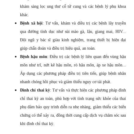
khám sàng lọc ung thư cổ tử cung và các bệnh lý phụ khoa
khác.
Bệnh xã hội
: Tư vấn, khám và điều trị các bệnh lây truyền
qua đường tình dục như sùi mào gà, lậu, giang mai, HIV...
Đội ngũ y bác sĩ giàu kinh nghiệm, trang thiết bị hiện đại
giúp chẩn đoán và điều trị hiệu quả, an toàn.
Bệnh hậu môn
: Điều trị các bệnh lý liên quan đến vùng hậu
môn như trĩ, nứt kẽ hậu môn, rò hậu môn, áp xe hậu môn...
Áp dụng các phương pháp điều trị tiên tiến, giúp bệnh nhân
nhanh chóng hồi phục và giảm thiểu nguy cơ tái phát.
Đình chỉ thai kỳ
: Tư vấn và thực hiện các phương pháp đình
chỉ thai kỳ an toàn, phù hợp với tình trạng sức khỏe của thai
phụ đảm bảo quy trình diễn ra nhẹ nhàng, giảm thiểu các biến
chứng có thể xảy ra, đồng thời cung cấp dịch vụ chăm sóc sau
khi đình chỉ thai kỳ.