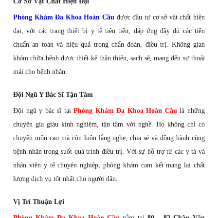
Cơ Sở Vật Chất Hiện Đại
Phòng Khám Đa Khoa Hoàn Cầu
được đầu tư cơ sở vật chất hiện
đại, với các trang thiết bị y tế tiên tiến, đáp ứng đầy đủ các tiêu
chuẩn an toàn và hiệu quả trong chẩn đoán, điều trị. Không gian
khám chữa bệnh được thiết kế thân thiện, sạch sẽ, mang đến sự thoải
mái cho bệnh nhân.
Đội Ngũ Y Bác Sĩ Tận Tâm
Đội ngũ y bác sĩ tại
Phòng Khám Đa Khoa Hoàn Cầu
là những
chuyên gia giàu kinh nghiệm, tận tâm với nghề. Họ không chỉ có
chuyên môn cao mà còn luôn lắng nghe, chia sẻ và đồng hành cùng
bệnh nhân trong suốt quá trình điều trị. Với sự hỗ trợ từ các y tá và
nhân viên y tế chuyên nghiệp, phòng khám cam kết mang lại chất
lượng dịch vụ tốt nhất cho người dân.
Vị Trí Thuận Lợi
Phòng Khám Đa Khoa Hoàn Cầu
nằm tại
80 - 82 Châu Văn