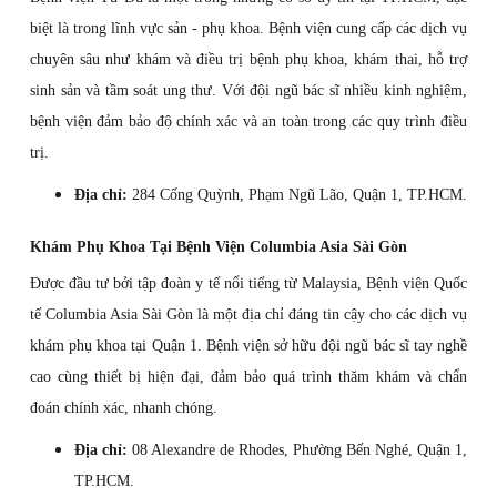
biệt là trong lĩnh vực sản - phụ khoa. Bệnh viện cung cấp các dịch vụ
chuyên sâu như khám và điều trị bệnh phụ khoa, khám thai, hỗ trợ
sinh sản và tầm soát ung thư. Với đội ngũ bác sĩ nhiều kinh nghiệm,
bệnh viện đảm bảo độ chính xác và an toàn trong các quy trình điều
trị.
Địa chỉ:
284 Cống Quỳnh, Phạm Ngũ Lão, Quận 1, TP.HCM.
Khám Phụ Khoa Tại Bệnh Viện Columbia Asia Sài Gòn
Được đầu tư bởi tập đoàn y tế nổi tiếng từ Malaysia, Bệnh viện Quốc
tế Columbia Asia Sài Gòn là một địa chỉ đáng tin cậy cho các dịch vụ
khám phụ khoa tại Quận 1. Bệnh viện sở hữu đội ngũ bác sĩ tay nghề
cao cùng thiết bị hiện đại, đảm bảo quá trình thăm khám và chẩn
đoán chính xác, nhanh chóng.
Địa chỉ:
08 Alexandre de Rhodes, Phường Bến Nghé, Quận 1,
TP.HCM.