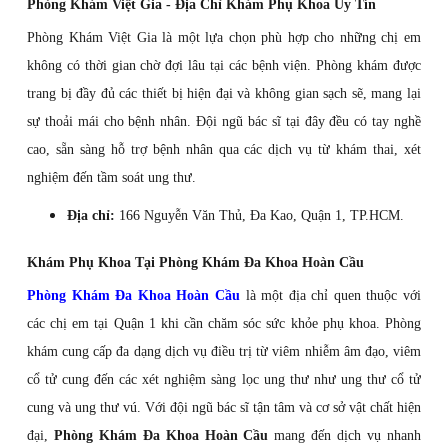
Phòng Khám Việt Gia - Địa Chỉ Khám Phụ Khoa Uy Tín
Phòng Khám Việt Gia là một lựa chọn phù hợp cho những chị em
không có thời gian chờ đợi lâu tại các bệnh viện. Phòng khám được
trang bị đầy đủ các thiết bị hiện đại và không gian sạch sẽ, mang lại
sự thoải mái cho bệnh nhân. Đội ngũ bác sĩ tại đây đều có tay nghề
cao, sẵn sàng hỗ trợ bệnh nhân qua các dịch vụ từ khám thai, xét
nghiệm đến tầm soát ung thư.
Địa chỉ:
166 Nguyễn Văn Thủ, Đa Kao, Quận 1, TP.HCM.
Khám Phụ Khoa Tại Phòng Khám Đa Khoa Hoàn Cầu
Phòng Khám Đa Khoa Hoàn Cầu
là một địa chỉ quen thuộc với
các chị em tại Quận 1 khi cần chăm sóc sức khỏe phụ khoa. Phòng
khám cung cấp đa dạng dịch vụ điều trị từ viêm nhiễm âm đạo, viêm
cổ tử cung đến các xét nghiệm sàng lọc ung thư như ung thư cổ tử
cung và ung thư vú. Với đội ngũ bác sĩ tận tâm và cơ sở vật chất hiện
đại,
Phòng Khám Đa Khoa Hoàn Cầu
mang đến dịch vụ nhanh