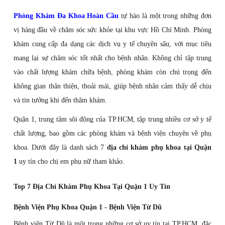
Phòng Khám Đa Khoa Hoàn Cầu
tự hào là một trong những đơn
vị hàng đầu về chăm sóc sức khỏe tại khu vực Hồ Chí Minh. Phòng
khám cung cấp đa dạng các dịch vụ y tế chuyên sâu, với mục tiêu
mang lại sự chăm sóc tốt nhất cho bệnh nhân. Không chỉ tập trung
vào chất lượng khám chữa bệnh, phòng khám còn chú trọng đến
không gian thân thiện, thoải mái, giúp bệnh nhân cảm thấy dễ chịu
và tin tưởng khi đến thăm khám.
Quận 1, trung tâm sôi động của TP.HCM, tập trung nhiều cơ sở y tế
chất lượng, bao gồm các phòng khám và bệnh viện chuyên về phụ
khoa. Dưới đây là danh sách 7
địa chỉ khám phụ khoa tại Quận
1
uy tín cho chị em phụ nữ tham khảo.
Top 7 Địa Chỉ Khám Phụ Khoa Tại Quận 1​ Uy Tín
Bệnh Viện Phụ Khoa Quận 1 - Bệnh Viện Từ Dũ
Bệnh viện Từ Dũ là một trong những cơ sở uy tín tại TP.HCM, đặc