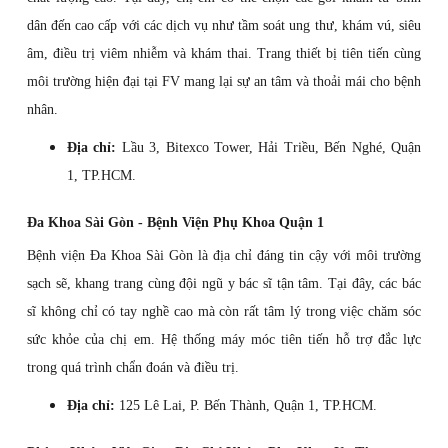
dân đến cao cấp với các dịch vụ như tầm soát ung thư, khám vú, siêu
âm, điều trị viêm nhiễm và khám thai. Trang thiết bị tiên tiến cùng
môi trường hiện đại tại FV mang lại sự an tâm và thoải mái cho bệnh
nhân.
Địa chỉ:
Lầu 3, Bitexco Tower, Hải Triều, Bến Nghé, Quận
1, TP.HCM.
Đa Khoa Sài Gòn - Bệnh Viện Phụ Khoa Quận 1
Bệnh viện Đa Khoa Sài Gòn là địa chỉ đáng tin cậy với môi trường
sạch sẽ, khang trang cùng đội ngũ y bác sĩ tận tâm. Tại đây, các bác
sĩ không chỉ có tay nghề cao mà còn rất tâm lý trong việc chăm sóc
sức khỏe của chị em. Hệ thống máy móc tiên tiến hỗ trợ đắc lực
trong quá trình chẩn đoán và điều trị.
Địa chỉ:
125 Lê Lai, P. Bến Thành, Quận 1, TP.HCM.