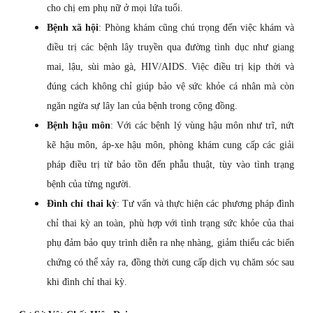
cho chị em phụ nữ ở mọi lứa tuổi.
Bệnh xã hội
: Phòng khám cũng chú trọng đến việc khám và
điều trị các bệnh lây truyền qua đường tình dục như giang
mai, lậu, sùi mào gà, HIV/AIDS. Việc điều trị kịp thời và
đúng cách không chỉ giúp bảo vệ sức khỏe cá nhân mà còn
ngăn ngừa sự lây lan của bệnh trong cộng đồng.
Bệnh hậu môn
: Với các bệnh lý vùng hậu môn như trĩ, nứt
kẽ hậu môn, áp-xe hậu môn, phòng khám cung cấp các giải
pháp điều trị từ bảo tồn đến phẫu thuật, tùy vào tình trạng
bệnh của từng người.
Đình chỉ thai kỳ
: Tư vấn và thực hiện các phương pháp đình
chỉ thai kỳ an toàn, phù hợp với tình trạng sức khỏe của thai
phụ đảm bảo quy trình diễn ra nhẹ nhàng, giảm thiểu các biến
chứng có thể xảy ra, đồng thời cung cấp dịch vụ chăm sóc sau
khi đình chỉ thai kỳ.