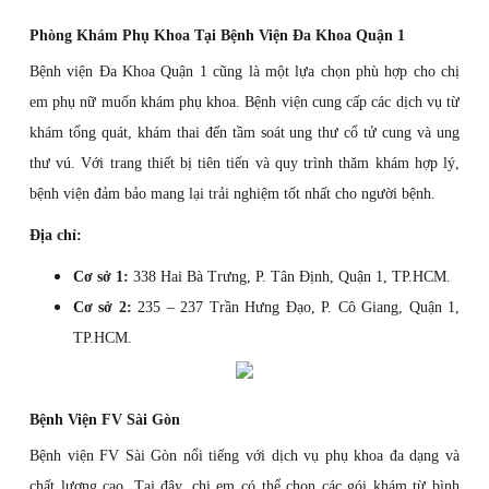
Phòng Khám Phụ Khoa Tại Bệnh Viện Đa Khoa Quận 1
Bệnh viện Đa Khoa Quận 1 cũng là một lựa chọn phù hợp cho chị
em phụ nữ muốn khám phụ khoa. Bệnh viện cung cấp các dịch vụ từ
khám tổng quát, khám thai đến tầm soát ung thư cổ tử cung và ung
thư vú. Với trang thiết bị tiên tiến và quy trình thăm khám hợp lý,
bệnh viện đảm bảo mang lại trải nghiệm tốt nhất cho người bệnh.
Địa chỉ:
Cơ sở 1:
338 Hai Bà Trưng, P. Tân Định, Quận 1, TP.HCM.
Cơ sở 2:
235 – 237 Trần Hưng Đạo, P. Cô Giang, Quận 1,
TP.HCM.
Bệnh Viện FV Sài Gòn
Bệnh viện FV Sài Gòn nổi tiếng với dịch vụ phụ khoa đa dạng và
chất lượng cao. Tại đây, chị em có thể chọn các gói khám từ bình