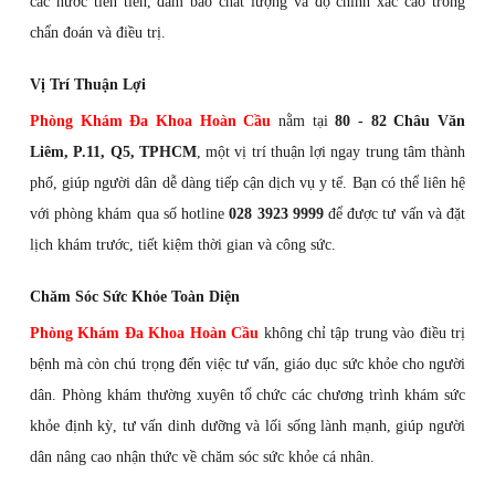
các nước tiên tiến, đảm bảo chất lượng và độ chính xác cao trong
chẩn đoán và điều trị.
Vị Trí Thuận Lợi
Phòng Khám Đa Khoa Hoàn Cầu
nằm tại
80 - 82 Châu Văn
Liêm, P.11, Q5, TPHCM
, một vị trí thuận lợi ngay trung tâm thành
phố, giúp người dân dễ dàng tiếp cận dịch vụ y tế. Bạn có thể liên hệ
với phòng khám qua số hotline
028 3923 9999
để được tư vấn và đặt
lịch khám trước, tiết kiệm thời gian và công sức.
Chăm Sóc Sức Khỏe Toàn Diện
Phòng Khám Đa Khoa Hoàn Cầu
không chỉ tập trung vào điều trị
bệnh mà còn chú trọng đến việc tư vấn, giáo dục sức khỏe cho người
dân. Phòng khám thường xuyên tổ chức các chương trình khám sức
khỏe định kỳ, tư vấn dinh dưỡng và lối sống lành mạnh, giúp người
dân nâng cao nhận thức về chăm sóc sức khỏe cá nhân.