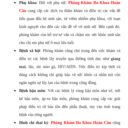
Phụ khoa
: Đối với phụ nữ,
Phòng Khám Đa Khoa Hoàn
Cầu
cung cấp các dịch vụ thăm khám và điều trị các vấn đề
liên quan đến hệ sinh sản, từ viêm nhiễm phụ khoa, rối loạn
kinh nguyệt cho đến các vấn đề về vô sinh nữ. Bên cạnh đó,
phòng khám còn hỗ trợ tư vấn và chăm sóc sức khỏe sinh sản
cho chị em phụ nữ ở mọi lứa tuổi.
Bệnh xã hội
: Phòng khám cũng chú trọng đến việc khám và
điều trị các bệnh lây truyền qua đường tình dục như
giang
mai
, lậu, sùi mào gà, HIV/AIDS. Việc điều trị kịp thời và
đúng cách không chỉ giúp bảo vệ sức khỏe cá nhân mà còn
ngăn ngừa sự lây lan của bệnh trong cộng đồng.
Bệnh hậu môn
: Với các bệnh lý vùng hậu môn như trĩ, nứt
kẽ hậu môn, áp-xe hậu môn, phòng khám cung cấp các giải
pháp điều trị từ bảo tồn đến phẫu thuật, tùy vào tình trạng
bệnh của từng người.
Đình chỉ thai kỳ
:
Phòng Khám Đa Khoa Hoàn Cầu
cũng