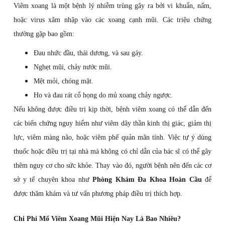
Viêm xoang là một bệnh lý nhiễm trùng gây ra bởi vi khuẩn, nấm,
hoặc virus xâm nhập vào các xoang cạnh mũi. Các triệu chứng
thường gặp bao gồm:
Đau nhức đầu, thái dương, và sau gáy.
Nghẹt mũi, chảy nước mũi.
Mệt mỏi, chóng mặt.
Ho và đau rát cổ họng do mủ xoang chảy ngược.
Nếu không được điều trị kịp thời, bệnh viêm xoang có thể dẫn đến
các biến chứng nguy hiểm như viêm dây thần kinh thị giác, giảm thị
lực, viêm màng não, hoặc viêm phế quản mãn tính. Việc tự ý dùng
thuốc hoặc điều trị tại nhà mà không có chỉ dẫn của bác sĩ có thể gây
thêm nguy cơ cho sức khỏe. Thay vào đó, người bệnh nên đến các cơ
sở y tế chuyên khoa như
Phòng Khám Đa Khoa Hoàn Cầu
để
được thăm khám và tư vấn phương pháp điều trị thích hợp.
Chi Phí Mổ Viêm Xoang Mũi Hiện Nay Là Bao Nhiêu?