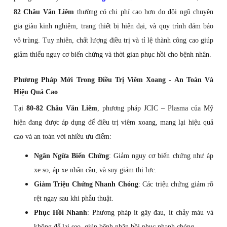
82 Châu Văn Liêm
thường có chi phí cao hơn do đội ngũ chuyên
gia giàu kinh nghiệm, trang thiết bị hiện đại, và quy trình đảm bảo
vô trùng. Tuy nhiên, chất lượng điều trị và tỉ lệ thành công cao giúp
giảm thiểu nguy cơ biến chứng và thời gian phục hồi cho bệnh nhân.
Phương Pháp Mới Trong Điều Trị Viêm Xoang - An Toàn Và
Hiệu Quả Cao
Tại
80-82 Châu Văn Liêm
, phương pháp JCIC – Plasma của Mỹ
hiện đang được áp dụng để điều trị viêm xoang, mang lại hiệu quả
cao và an toàn với nhiều ưu điểm:
Ngăn Ngừa Biến Chứng
: Giảm nguy cơ biến chứng như áp
xe sọ, áp xe nhãn cầu, và suy giảm thị lực.
Giảm Triệu Chứng Nhanh Chóng
: Các triệu chứng giảm rõ
rệt ngay sau khi phẫu thuật.
Phục Hồi Nhanh
: Phương pháp ít gây đau, ít chảy máu và
không để lại sẹo, giúp bệnh nhân hồi phục nhanh chóng.