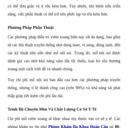
có thể đơn giản và ít tốn kém hơn. Tuy nhiên, khi bệnh tiến triển
nặng, việc phẫu thuật có thể trở nên phức tạp và tốn kém hơn.
Phương Pháp Phẫu Thuật
Các phương pháp điều trị viêm xoang hiện nay rất đa dạng, bao gồm
từ các thủ thuật truyền thống như dùng laser, vi sóng, đông lạnh, đến
các kỹ thuật tiên tiến như mổ nội soi. Trong đó, mổ nội soi được
đánh giá cao nhờ khả năng xâm lấn tối thiểu, loại bỏ tổn thương
xoang một cách triệt để và nhanh chóng.
Tuy chi phí mổ nội soi ban đầu cao hơn các phương pháp truyền
thống, nhưng tỉ lệ thành công cao (trên 98%) và khả năng tái phát
thấp giúp tiết kiệm chi phí lâu dài.
Trình Độ Chuyên Môn Và Chất Lượng Cơ Sở Y Tế
Chi phí mổ viêm xoang sẽ khác nhau tùy thuộc vào cơ sở y tế. Các
phòng khám uy tín như
Phòng Khám Đa Khoa Hoàn Cầu
tại
80-