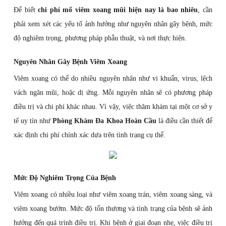
Để biết
chi phí mổ viêm xoang mũi hiện nay là bao nhiêu
, cần
phải xem xét các yếu tố ảnh hưởng như nguyên nhân gây bệnh, mức
độ nghiêm trọng, phương pháp phẫu thuật, và nơi thực hiện.
Nguyên Nhân Gây Bệnh Viêm Xoang
Viêm xoang có thể do nhiều nguyên nhân như vi khuẩn, virus, lệch
vách ngăn mũi, hoặc dị ứng. Mỗi nguyên nhân sẽ có phương pháp
điều trị và chi phí khác nhau. Vì vậy, việc thăm khám tại một cơ sở y
tế uy tín như
Phòng Khám Đa Khoa Hoàn Cầu
là điều cần thiết để
xác định chi phí chính xác dựa trên tình trạng cụ thể.
Mức Độ Nghiêm Trọng Của Bệnh
Viêm xoang có nhiều loại như viêm xoang trán, viêm xoang sàng, và
viêm xoang bướm. Mức độ tổn thương và tình trạng của bệnh sẽ ảnh
hưởng đến quá trình điều trị. Khi bệnh ở giai đoạn nhẹ, việc điều trị