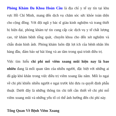
Phòng Khám Đa Khoa Hoàn Cầu
là địa chỉ y tế uy tín tại khu
vực Hồ Chí Minh, mang đến dịch vụ chăm sóc sức khỏe toàn diện
cho cộng đồng. Với đội ngũ y bác sĩ giàu kinh nghiệm và trang thiết
bị hiện đại, phòng khám tự tin cung cấp các dịch vụ y tế chất lượng
cao, từ khám bệnh tổng quát, chuyên khoa cho đến xét nghiệm và
chẩn đoán hình ảnh. Phòng khám luôn đặt lợi ích của bệnh nhân lên
hàng đầu, đảm bảo sự hài lòng và an tâm trong quá trình điều trị.
Việc tìm hiểu
chi phí mổ viêm xoang mũi hiện nay là bao
nhiêu
đang là mối quan tâm của nhiều người, đặc biệt với những ai
đã gặp khó khăn trong việc điều trị viêm xoang lâu năm. Mối lo ngại
về chi phí khiến nhiều người e ngại trước khi đưa ra quyết định phẫu
thuật. Dưới đây là những thông tin chi tiết cần thiết về chi phí mổ
viêm xoang mũi và những yếu tố có thể ảnh hưởng đến chi phí này.
Tổng Quan Về Bệnh Viêm Xoang