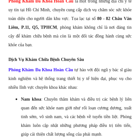
Phòng Khám Đa Khoa Hoàn Cầu
là một trong những địa chỉ y tế
uy tín tại Hồ Chí Minh, chuyên cung cấp dịch vụ chăm sóc sức khỏe
toàn diện cho người dân khu vực. Tọa lạc tại số
80 - 82 Châu Văn
Liêm, P.11, Q5, TPHCM
, phòng khám không chỉ là nơi đáng tin
cậy để khám chữa bệnh mà còn là một đối tác đồng hành cùng sức
khỏe của bạn.
Dịch Vụ Khám Chữa Bệnh Chuyên Sâu
Phòng Khám Đa Khoa Hoàn Cầu
tự hào với đội ngũ y bác sĩ giàu
kinh nghiệm và hệ thống trang thiết bị y tế hiện đại, phục vụ cho
nhiều lĩnh vực chuyên khoa khác nhau:
Nam khoa
: Chuyên thăm khám và điều trị các bệnh lý liên
quan đến sức khỏe nam giới như rối loạn cương dương, xuất
tinh sớm, vô sinh nam, và các bệnh về tuyến tiền liệt. Phòng
khám luôn cập nhật những phương pháp điều trị tiên tiến,
giúp cải thiện chất lượng sống của phái mạnh.